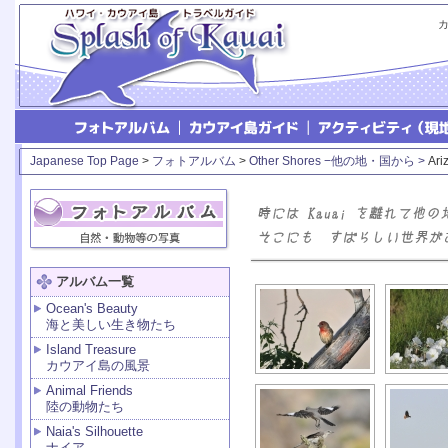
Japanese Top Page
>
フォトアルバム
>
Other Shores −他の地・国から >
Ar
アルバム一覧
Ocean's Beauty
海と美しい生き物たち
Island Treasure
カウアイ島の風景
Animal Friends
陸の動物たち
Naia's Silhouette
ナイア