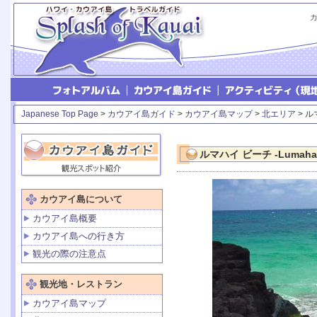
Japanese Top Page
>
カウアイ島ガイド
>
カウアイ島マップ
>
北エリア
> ル
ルマハイ ビーチ -Lumahai
カウアイ島について
カウアイ島概要
カウアイ島への行き方
観光の際の注意点
観光地・レストラン
カウアイ島マップ