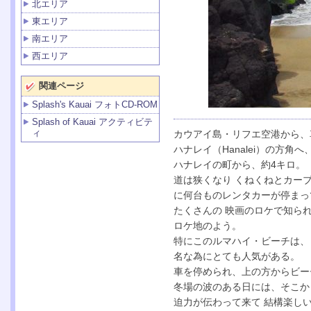
北エリア
東エリア
南エリア
西エリア
関連ページ
Splash's Kauai フォトCD-ROM
Splash of Kauai アクティビテ
ィ
カウアイ島・リフエ空港から、
ハナレイ（Hanalei）の方
ハナレイの町から、約4キロ。
道は狭くなり くねくねとカー
に何台ものレンタカーが停まっ
たくさんの 映画のロケで知ら
ロケ地のよう。
特にこのルマハイ・ビーチは、
名な為にとても人気がある。
車を停められ、上の方からビー
冬場の波のある日には、そこか
迫力が伝わって来て 結構楽し