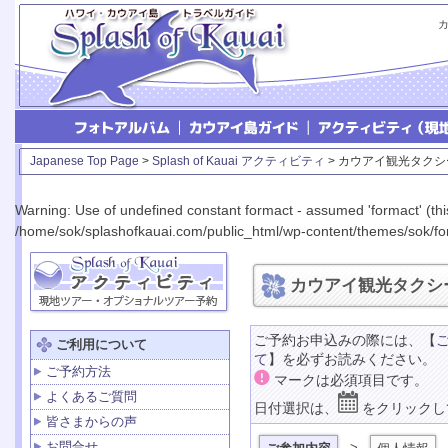
Japanese Top Page
>
Splash of Kauai アクティビティ
> カウアイ観光タク
Warning
: Use of undefined constant formact - assumed 'formact' (this
/home/sok/splashofkauai.com/public_html/wp-content/themes/sok/for
カウアイ観光タクシ
ご予約お申込みの際には、【
ご利用について
て
】を必ずお読みください。
ご予約方法
マークは必須項目です。
よくあるご質問
日付選択は、
をクリックし
皆さまからの声
お問合せ
>