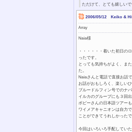
ただけて、とても嬉しいで
2006/05/12 Keiko &
Array
Naia様
・・・・・・着いた初日のロ
ったです。
とっても気持ちがよく、また
た。
Naiaさんと電話で直接お
お話がおもしろく、楽しいひ
ブルードルフィン号でのナ
イルカのグループにも３回出
ボビーさんの日本語ツアー
ワイメアキャニオンは自力で
ことができてうれしかったで
今回はいろいろ手配していた