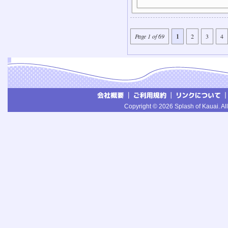
Page 1 of 69
1
2
3
4
Copyright © 2026 Splash of Kauai. All