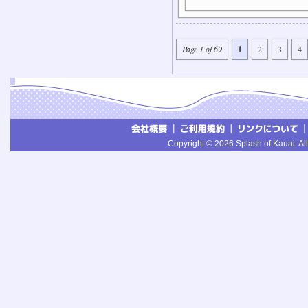
Page 1 of 69
1
2
3
4
Copyright © 2026 Splash of Kauai. All