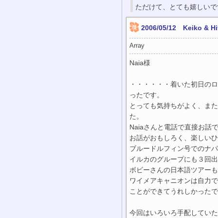
ただけて、とても嬉しいで
2006/05/12 Keiko &
Array
Naia様
・・・・・・着いた初日のロ
ったです。
とっても気持ちがよく、また
た。
Naiaさんと電話で直接お
お話がおもしろく、楽しいひ
ブルードルフィン号でのナ
イルカのグループにも３回出
ボビーさんの日本語ツアー
ワイメアキャニオンは自力で
ことができてうれしかったで
今回はいろいろ手配していた