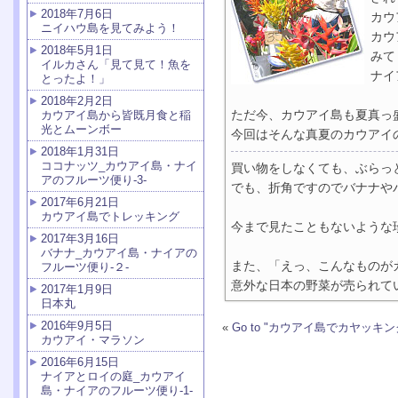
2018年7月6日
カウ
ニイハウ島を見てみよう！
カウ
2018年5月1日
みて
イルカさん「見て見て！魚を
ナイ
とったよ！」
2018年2月2日
ただ今、カウアイ島も夏真っ
カウアイ島から皆既月食と稲
光とムーンボー
今回はそんな真夏のカウアイ
2018年1月31日
ココナッツ_カウアイ島・ナイ
買い物をしなくても、ぶらっ
アのフルーツ便り-3-
でも、折角ですのでバナナや
2017年6月21日
カウアイ島でトレッキング
今まで見たこともないような
2017年3月16日
バナナ_カウアイ島・ナイアの
また、「えっ、こんなものが
フルーツ便り-２-
意外な日本の野菜が売られて
2017年1月9日
日本丸
2016年9月5日
«
Go to "カウアイ島でカヤッキン
カウアイ・マラソン
2016年6月15日
ナイアとロイの庭_カウアイ
島・ナイアのフルーツ便り-1-